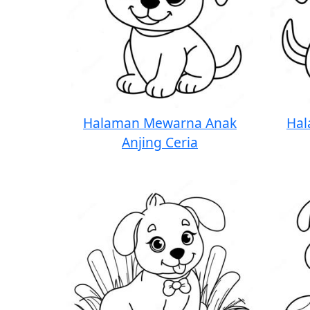
Halaman Mewarna Anak
Hal
Anjing Ceria