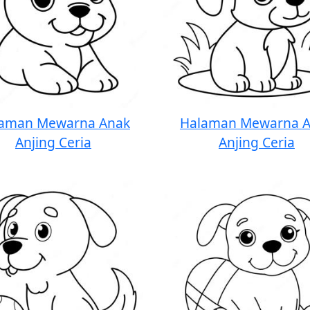
aman Mewarna Anak
Halaman Mewarna 
Anjing Ceria
Anjing Ceria