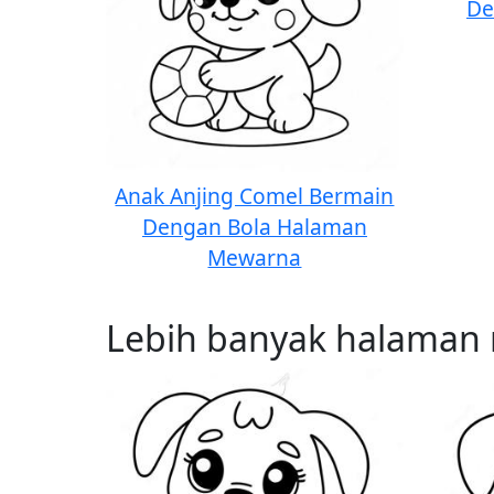
De
Anak Anjing Comel Bermain
Dengan Bola Halaman
Mewarna
Lebih banyak halaman