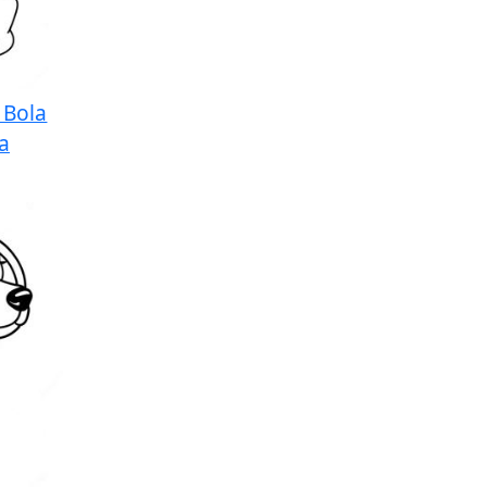
 Bola
a