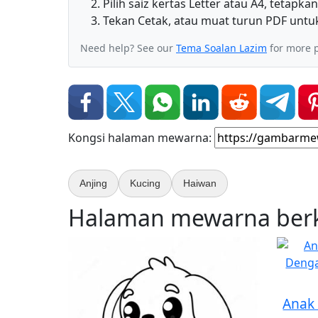
Pilih saiz kertas Letter atau A4, tetapk
Tekan Cetak, atau muat turun PDF untuk
Need help? See our
Tema Soalan Lazim
for more p
Kongsi halaman mewarna:
Anjing
Kucing
Haiwan
Halaman mewarna berka
Anak