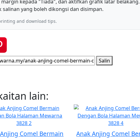
an margin kepada "Tiada", dan aktifkan grafik latar belakang.
 salinan yang boleh dikongsi dan disimpan.
rinting and download tips.
Salin
itan lain:
 Anjing Comel Bermain
Anak Anjing Comel Be