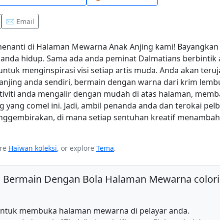
✉️ Email
enanti di Halaman Mewarna Anak Anjing kami! Bayangkan
anda hidup. Sama ada anda peminat Dalmatians berbintik 
tuk menginspirasi visi setiap artis muda. Anda akan teruj
njing anda sendiri, bermain dengan warna dari krim lemb
ativiti anda mengalir dengan mudah di atas halaman, mem
 yang comel ini. Jadi, ambil penanda anda dan terokai pel
gembirakan, di mana setiap sentuhan kreatif menambah 
ire
Haiwan koleksi
, or explore
Tema
.
el Bermain Dengan Bola Halaman Mewarna color
k untuk membuka halaman mewarna di pelayar anda.