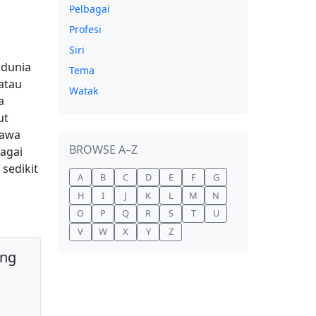
Pelbagai
Profesi
Siri
 dunia
Tema
atau
Watak
a
ut
bawa
BROWSE A–Z
bagai
sedikit
A
B
C
D
E
F
G
H
I
J
K
L
M
N
O
P
Q
R
S
T
U
V
W
X
Y
Z
ing