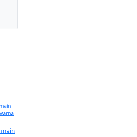
rmain