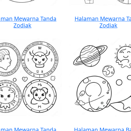
aman Mewarna Tanda
Halaman Mewarna T
Zodiak
Zodiak
aman Mewarna Tanda
Halaman Mewarna B