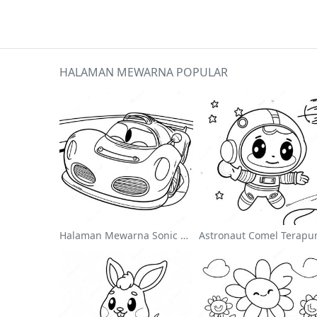
HALAMAN MEWARNA POPULAR
Halaman Mewarna Sonic Speedster