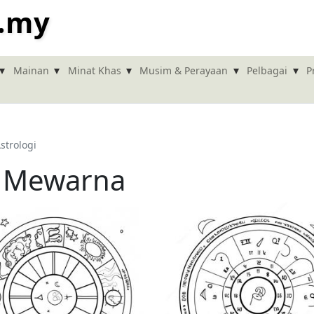
.my
▾
▾
▾
▾
▾
Mainan
Minat Khas
Musim & Perayaan
Pelbagai
P
strologi
n Mewarna