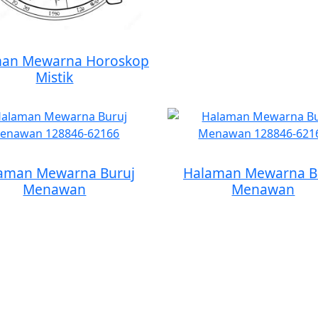
an Mewarna Horoskop
Mistik
aman Mewarna Buruj
Halaman Mewarna B
Menawan
Menawan