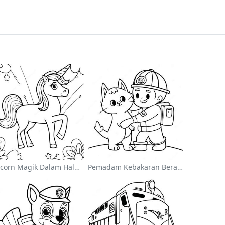
Unicorn Magik Dalam Halaman Mewarna Pelangi
Pemadam Kebakaran Berani Menyelamatkan Kucing Mewarna