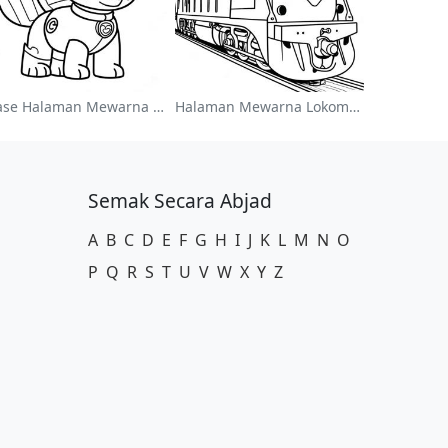
Chase Halaman Mewarna Paw Patrol
Halaman Mewarna Lokomotif Kereta Api Berwarna-Warni
Semak Secara Abjad
A
B
C
D
E
F
G
H
I
J
K
L
M
N
O
P
Q
R
S
T
U
V
W
X
Y
Z