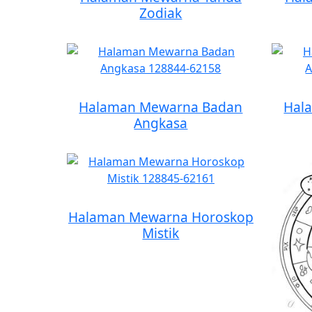
Zodiak
Halaman Mewarna Badan
Hal
Angkasa
Halaman Mewarna Horoskop
Mistik