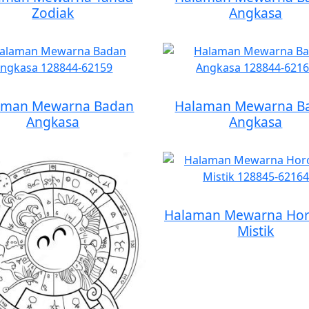
Zodiak
Angkasa
aman Mewarna Badan
Halaman Mewarna B
Angkasa
Angkasa
Halaman Mewarna Ho
Mistik