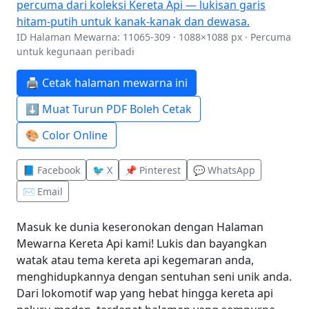
ID Halaman Mewarna: 11065-309 · 1088×1088 px · Percuma
untuk kegunaan peribadi
🖨️ Cetak halaman mewarna ini
⬇️ Muat Turun PDF Boleh Cetak
🎨 Color Online
📘 Facebook
🐦 X
📌 Pinterest
💬 WhatsApp
✉️ Email
Masuk ke dunia keseronokan dengan Halaman
Mewarna Kereta Api kami! Lukis dan bayangkan
watak atau tema kereta api kegemaran anda,
menghidupkannya dengan sentuhan seni unik anda.
Dari lokomotif wap yang hebat hingga kereta api