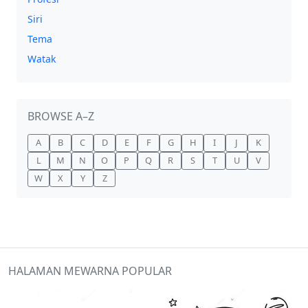
Siri
Tema
Watak
BROWSE A–Z
A
B
C
D
E
F
G
H
I
J
K
L
M
N
O
P
Q
R
S
T
U
V
W
X
Y
Z
HALAMAN MEWARNA POPULAR