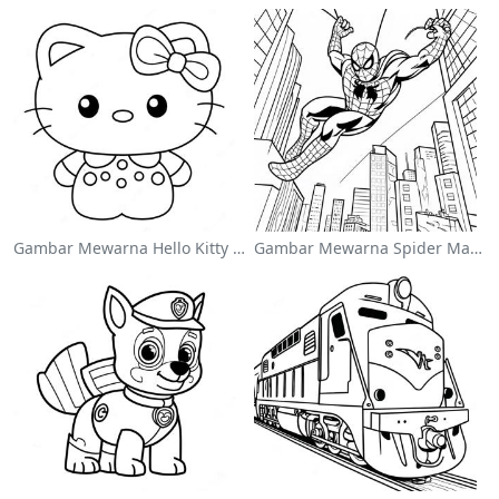
Gambar Mewarna Hello Kitty Comel Dengan Pita
Gambar Mewarna Spider Man Melompat Melalui Bandar