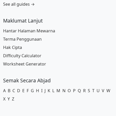
See all guides →
Maklumat Lanjut
Hantar Halaman Mewarna
Terma Penggunaan
Hak Cipta
Difficulty Calculator
Worksheet Generator
Semak Secara Abjad
A
B
C
D
E
F
G
H
I
J
K
L
M
N
O
P
Q
R
S
T
U
V
W
X
Y
Z