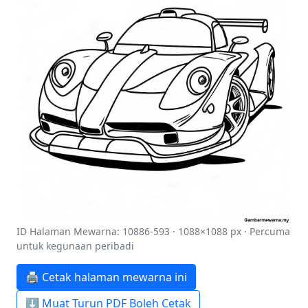
ID Halaman Mewarna: 10886-593 · 1088×1088 px · Percuma
untuk kegunaan peribadi
🖨️ Cetak halaman mewarna ini
⬇️ Muat Turun PDF Boleh Cetak