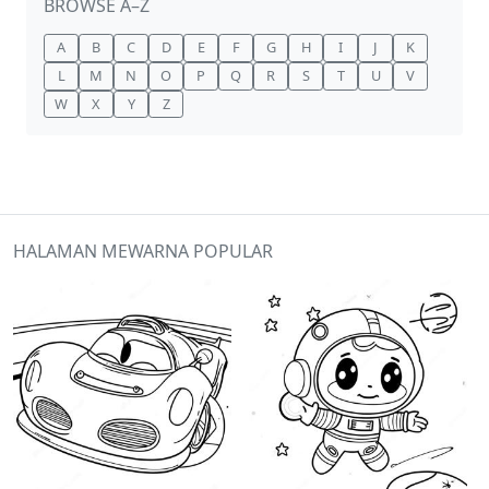
BROWSE A–Z
A
B
C
D
E
F
G
H
I
J
K
L
M
N
O
P
Q
R
S
T
U
V
W
X
Y
Z
HALAMAN MEWARNA POPULAR