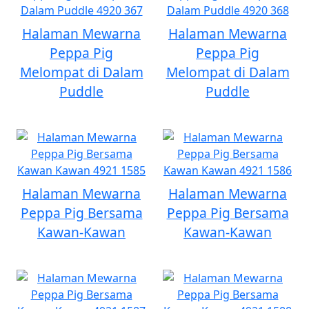
Halaman Mewarna
Halaman Mewarna
Peppa Pig
Peppa Pig
Melompat di Dalam
Melompat di Dalam
Puddle
Puddle
Halaman Mewarna
Halaman Mewarna
Peppa Pig Bersama
Peppa Pig Bersama
Kawan-Kawan
Kawan-Kawan