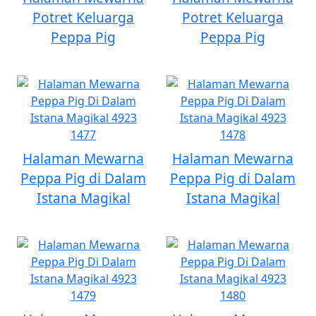
Potret Keluarga
Potret Keluarga
Peppa Pig
Peppa Pig
Halaman Mewarna
Halaman Mewarna
Peppa Pig di Dalam
Peppa Pig di Dalam
Istana Magikal
Istana Magikal