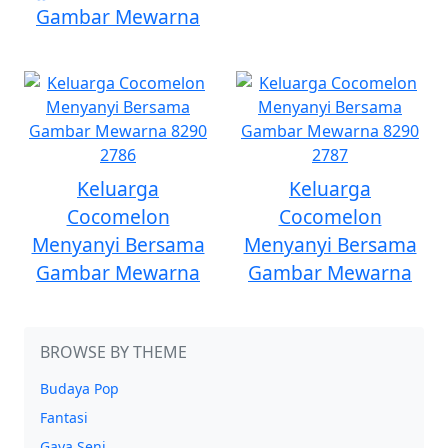
Gambar Mewarna
Keluarga
Keluarga
Cocomelon
Cocomelon
Menyanyi Bersama
Menyanyi Bersama
Gambar Mewarna
Gambar Mewarna
BROWSE BY THEME
Budaya Pop
Fantasi
Gaya Seni