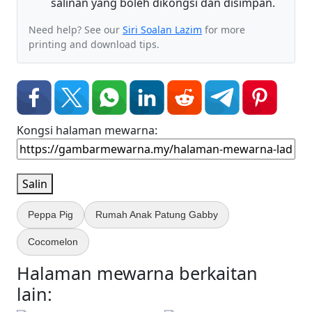
salinan yang boleh dikongsi dan disimpan.
Need help? See our
Siri Soalan Lazim
for more
printing and download tips.
Kongsi halaman mewarna:
Salin
Peppa Pig
Rumah Anak Patung Gabby
Cocomelon
Halaman mewarna berkaitan
lain: