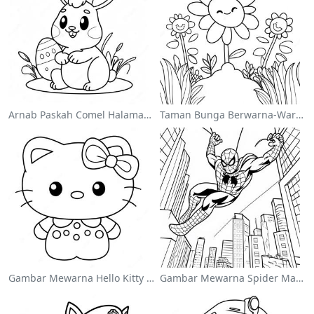
Arnab Paskah Comel Halaman Mewarna
Taman Bunga Berwarna-Warni Halaman Mewarna
Gambar Mewarna Hello Kitty Comel Dengan Pita
Gambar Mewarna Spider Man Melompat Melalui Bandar