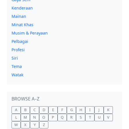
Kenderaan
Mainan
Minat Khas
Musim & Perayaan
Pelbagai
Profesi
Siri
Tema
Watak
BROWSE A–Z
A
B
C
D
E
F
G
H
I
J
K
L
M
N
O
P
Q
R
S
T
U
V
W
X
Y
Z