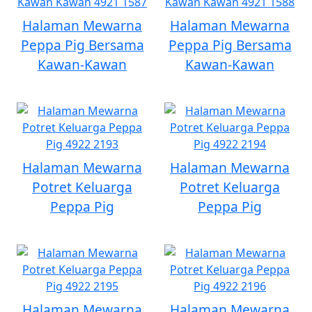
Halaman Mewarna
Halaman Mewarna
Peppa Pig Bersama
Peppa Pig Bersama
Kawan-Kawan
Kawan-Kawan
Halaman Mewarna
Halaman Mewarna
Potret Keluarga
Potret Keluarga
Peppa Pig
Peppa Pig
Halaman Mewarna
Halaman Mewarna