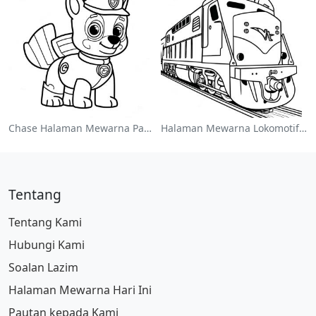
Chase Halaman Mewarna Paw Patrol
Halaman Mewarna Lokomotif Kereta Api Berwarna-Warni
Tentang
Tentang Kami
Hubungi Kami
Soalan Lazim
Halaman Mewarna Hari Ini
Pautan kepada Kami