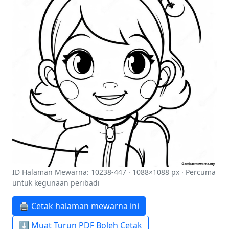
ID Halaman Mewarna: 10238-447 · 1088×1088 px · Percuma
untuk kegunaan peribadi
🖨️ Cetak halaman mewarna ini
⬇️ Muat Turun PDF Boleh Cetak