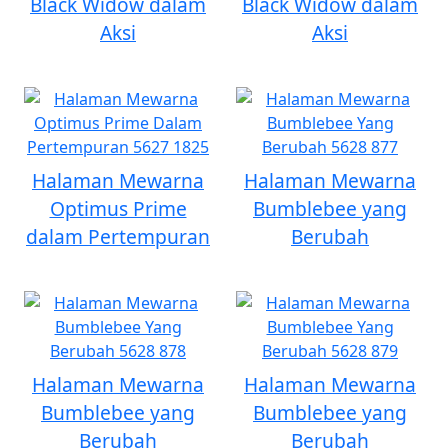
Black Widow dalam
Black Widow dalam
Aksi
Aksi
Halaman Mewarna
Halaman Mewarna
Optimus Prime
Bumblebee yang
dalam Pertempuran
Berubah
Halaman Mewarna
Halaman Mewarna
Bumblebee yang
Bumblebee yang
Berubah
Berubah