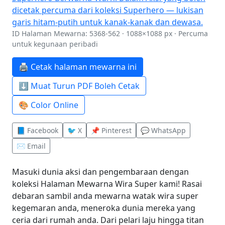
ID Halaman Mewarna: 5368-562 · 1088×1088 px · Percuma
untuk kegunaan peribadi
🖨️ Cetak halaman mewarna ini
⬇️ Muat Turun PDF Boleh Cetak
🎨 Color Online
📘 Facebook
🐦 X
📌 Pinterest
💬 WhatsApp
✉️ Email
Masuki dunia aksi dan pengembaraan dengan
koleksi Halaman Mewarna Wira Super kami! Rasai
debaran sambil anda mewarna watak wira super
kegemaran anda, meneroka dunia mereka yang
ceria dari rumah anda. Dari pelari laju hingga titan