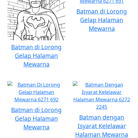
Batman di Lorong
Gelap Halaman
Mewarna
Batman di Lorong
Gelap Halaman
Mewarna
Batman di Lorong
Batman dengan
Gelap Halaman
Isyarat Kelelawar
Mewarna
Halaman Mewarna