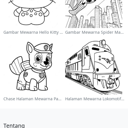
Gambar Mewarna Hello Kitty Comel Dengan Pita
Gambar Mewarna Spider Man Melompat Melalui Bandar
Chase Halaman Mewarna Paw Patrol
Halaman Mewarna Lokomotif Kereta Api Berwarna-Warni
Tentang