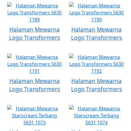
Halaman Mewarna
Halaman Mewarna
Logo Transformers
Logo Transformers
Halaman Mewarna
Halaman Mewarna
Logo Transformers
Logo Transformers