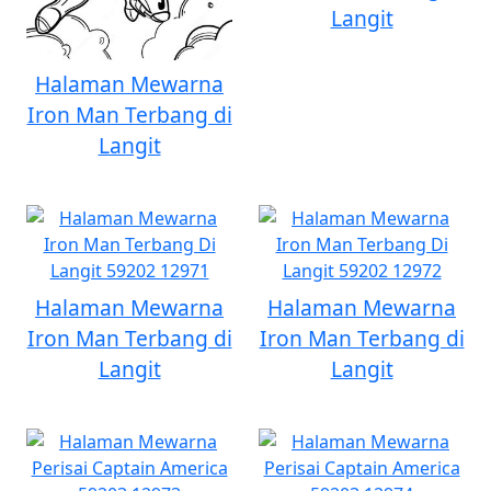
Langit
Halaman Mewarna
Iron Man Terbang di
Langit
Halaman Mewarna
Halaman Mewarna
Iron Man Terbang di
Iron Man Terbang di
Langit
Langit