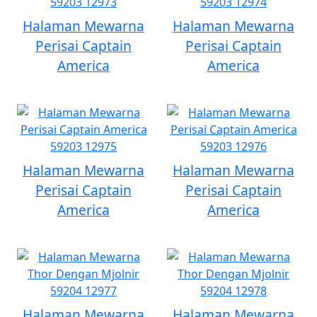
Halaman Mewarna
Halaman Mewarna
Perisai Captain
Perisai Captain
America
America
Halaman Mewarna
Halaman Mewarna
Perisai Captain
Perisai Captain
America
America
Halaman Mewarna
Halaman Mewarna