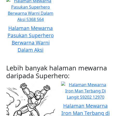
Halaman Mewarna
Pasukan Superhero
Berwarna Warni
Dalam Aksi
Lebih banyak halaman mewarna
daripada Superhero:
Halaman Mewarna
Iron Man Terbang di