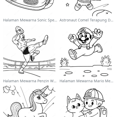
Halaman Mewarna Sonic Speedster
Astronaut Comel Terapung Di Angkasa Halaman Mewarna
Halaman Mewarna Penzin Wwe Melompat Ke Atas Lawan
Halaman Mewarna Mario Melompat Atas Goombas