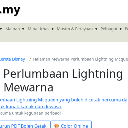
.my
▾
▾
▾
▾
▾
Mainan
Minat Khas
Musim & Perayaan
Pelbagai
P
Kereta Disney
Halaman Mewarna Perlumbaan Lightning Mcqu
Perlumbaan Lightning
 Mewarna
ercuma untuk kegunaan peribadi
urun PDF Boleh Cetak
🎨 Color Online