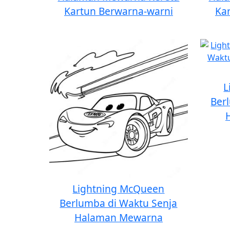
Kartun Berwarna-warni
Ka
L
Ber
Lightning McQueen
Berlumba di Waktu Senja
Halaman Mewarna