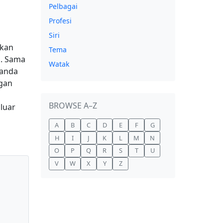
Pelbagai
Profesi
Siri
rkan
Tema
n. Sama
Watak
 anda
gan
BROWSE A–Z
luar
A
B
C
D
E
F
G
H
I
J
K
L
M
N
O
P
Q
R
S
T
U
V
W
X
Y
Z