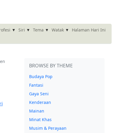
▾
▾
▾
▾
Halaman Hari Ini
rofesi
Siri
Tema
Watak
een
BROWSE BY THEME
Budaya Pop
Fantasi
Gaya Seni
Kenderaan
Mainan
Minat Khas
Musim & Perayaan