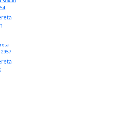
reta
n
reta
k