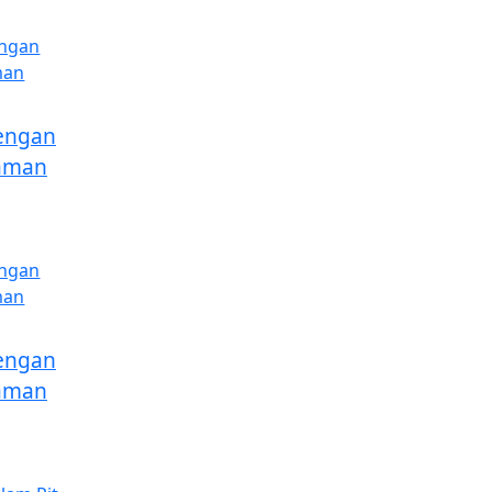
engan
aman
engan
aman