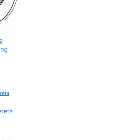
a
ing
reta