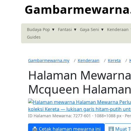
Gambarmewarna
▾
▾
▾
Budaya Pop
Fantasi
Gaya Seni
Kenderaan
Guides
Gambarmewarna.my
Kenderaan
Kereta
Halaman Mewarna 
Mcqueen Halaman
ID Halaman Mewarna: 7277-601 · 1088×1088 px · P
🖨️ Cetak halaman mewarna ini
⬇️ Muat T