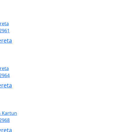
reta
reta
reta