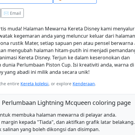
✉️ Email
artis muda! Halaman Mewarna Kereta Disney kami menyalu
watak kegemaran anda yang meluncur keluar dari halama
sona rustik Mater, setiap sapuan pen atau pensel berwarna
n mengubah halaman hitam-putih ini menjadi pemandan
imasi Kereta Disney. Terjun ke dalam keseronokan dan
unia Perlumbaan Piston Cup. Isi kreativiti anda, warna di 
 yang abadi ini milik anda secara unik!
the entire
Kereta koleksi
, or explore
Kenderaan
.
 Perlumbaan Lightning Mcqueen coloring page
k untuk membuka halaman mewarna di pelayar anda.
an margin kepada "Tiada", dan aktifkan grafik latar belakang.
 salinan yang boleh dikongsi dan disimpan.