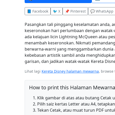
📘 Facebook
🐦 X
📌 Pinterest
💬 WhatsApp
Pasangkan tali pinggang keselamatan anda, 
keseronokan hari perlumbaan dengan watak-
ada kelajuan licin Lightning McQueen atau pe
menambah keseronokan. Nikmati pemandanga
berwarna-warni yang menggambarkan dunia an
kebebasan artistik sambil anda menghidupkan d
garisan, dan jadikan watak-watak Kereta Disney
Lihat lagi
Kereta Disney halaman mewarna
, browse 
How to print this Halaman Mewarna
Klik gambar di atas atau butang Ceta
Pilih saiz kertas Letter atau A4, tetapk
Tekan Cetak, atau muat turun PDF untuk