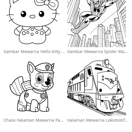
Gambar Mewarna Hello Kitty Comel Dengan Pita
Gambar Mewarna Spider Man Melompat Melalui Bandar
Chase Halaman Mewarna Paw Patrol
Halaman Mewarna Lokomotif Kereta Api Berwarna-Warni