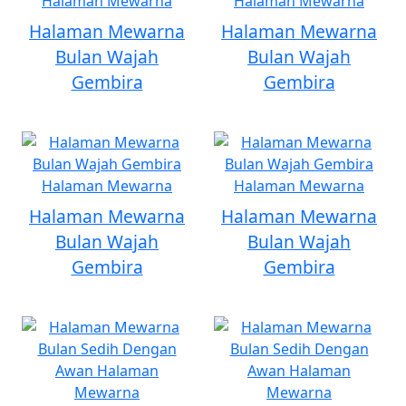
Halaman Mewarna
Halaman Mewarna
Bulan Wajah
Bulan Wajah
Gembira
Gembira
Halaman Mewarna
Halaman Mewarna
Bulan Wajah
Bulan Wajah
Gembira
Gembira