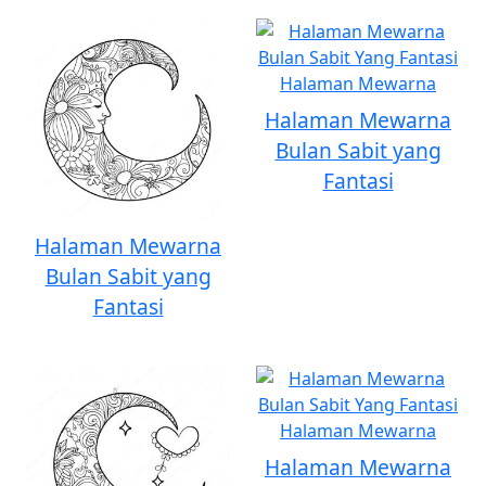
Halaman Mewarna
Bulan Sabit yang
Fantasi
Halaman Mewarna
Bulan Sabit yang
Fantasi
Halaman Mewarna