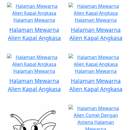
Halaman Mewarna
Halaman Mewarna
Alien Kapal Angkasa
Alien Kapal Angkasa
Halaman Mewarna
Halaman Mewarna
Alien Kapal Angkasa
Alien Kapal Angkasa