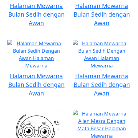
Halaman Mewarna
Halaman Mewarna
Bulan Sedih dengan
Bulan Sedih dengan
Awan
Awan
Halaman Mewarna
Halaman Mewarna
Bulan Sedih dengan
Bulan Sedih dengan
Awan
Awan