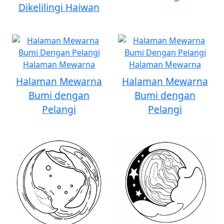
Dikelilingi Haiwan
Halaman Mewarna
Halaman Mewarna
Bumi dengan
Bumi dengan
Pelangi
Pelangi