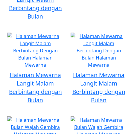
Berbintang dengan
Bulan
Halaman Mewarna
Halaman Mewarna
Langit Malam
Langit Malam
Berbintang dengan
Berbintang dengan
Bulan
Bulan