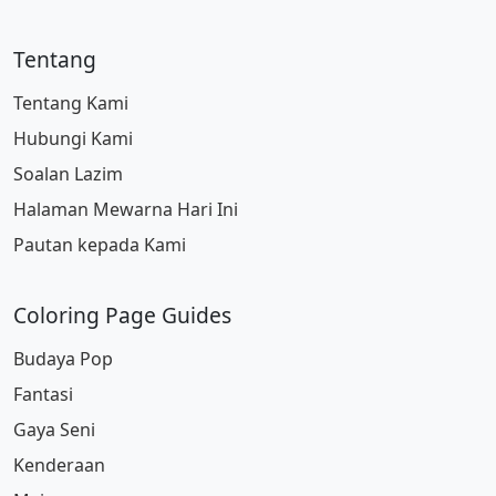
Tentang
Tentang Kami
Hubungi Kami
Soalan Lazim
Halaman Mewarna Hari Ini
Pautan kepada Kami
Coloring Page Guides
Budaya Pop
Fantasi
Gaya Seni
Kenderaan