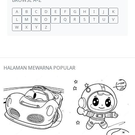
BROWSE A–Z
A
B
C
D
E
F
G
H
I
J
K
L
M
N
O
P
Q
R
S
T
U
V
W
X
Y
Z
HALAMAN MEWARNA POPULAR