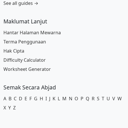
See all guides →
Maklumat Lanjut
Hantar Halaman Mewarna
Terma Penggunaan
Hak Cipta
Difficulty Calculator
Worksheet Generator
Semak Secara Abjad
A
B
C
D
E
F
G
H
I
J
K
L
M
N
O
P
Q
R
S
T
U
V
W
X
Y
Z