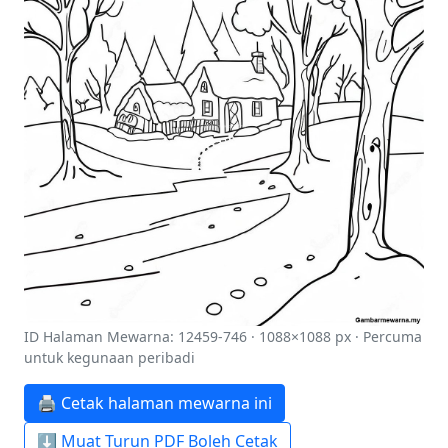
ID Halaman Mewarna: 12459-746 · 1088×1088 px · Percuma
untuk kegunaan peribadi
🖨️ Cetak halaman mewarna ini
⬇️ Muat Turun PDF Boleh Cetak