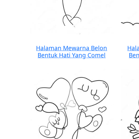
Halaman Mewarna Belon
Hal
Bentuk Hati Yang Comel
Ben