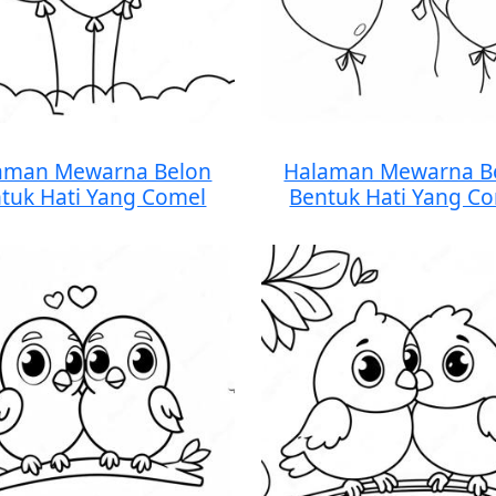
aman Mewarna Belon
Halaman Mewarna B
tuk Hati Yang Comel
Bentuk Hati Yang C