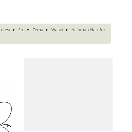
▾
▾
▾
▾
Halaman Hari Ini
rofesi
Siri
Tema
Watak