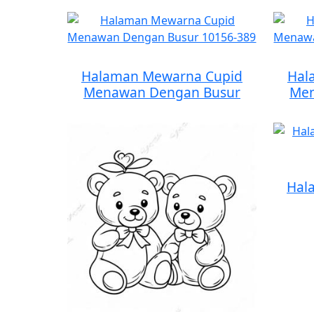
Halaman Mewarna Cupid
Hal
Menawan Dengan Busur
Men
Hal