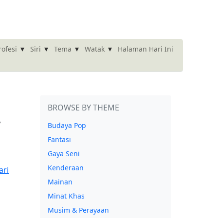
▾
▾
▾
▾
Halaman Hari Ini
rofesi
Siri
Tema
Watak
BROWSE BY THEME
r
Budaya Pop
Fantasi
Gaya Seni
Kenderaan
Mainan
Minat Khas
Musim & Perayaan