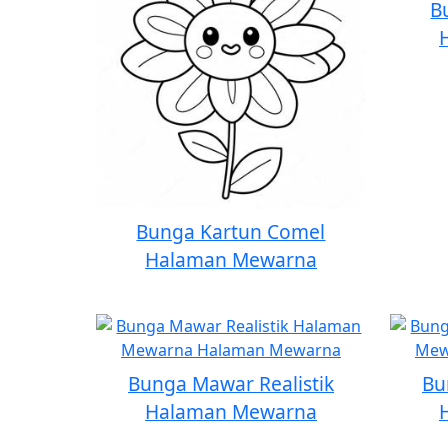
B
Bunga Kartun Comel
Halaman Mewarna
Bunga Mawar Realistik
Bu
Halaman Mewarna