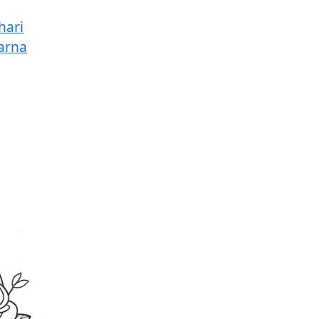
hari
arna