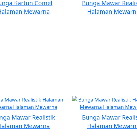
unga Kartun Comel
Bunga Mawar Realis
Halaman Mewarna
Halaman Mewarn
nga Mawar Realistik
Bunga Mawar Realis
Halaman Mewarna
Halaman Mewarn