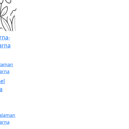
rna-
arna
el
a