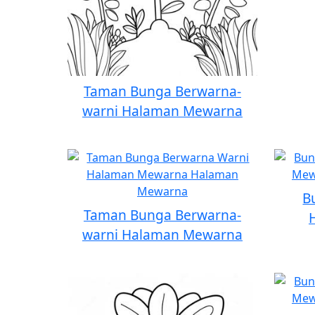
Taman Bunga Berwarna-
warni Halaman Mewarna
B
Taman Bunga Berwarna-
warni Halaman Mewarna