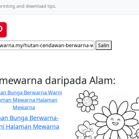
rinting and download tips.
Salin
 mewarna daripada Alam:
an Bunga Berwarna-
ni Halaman Mewarna