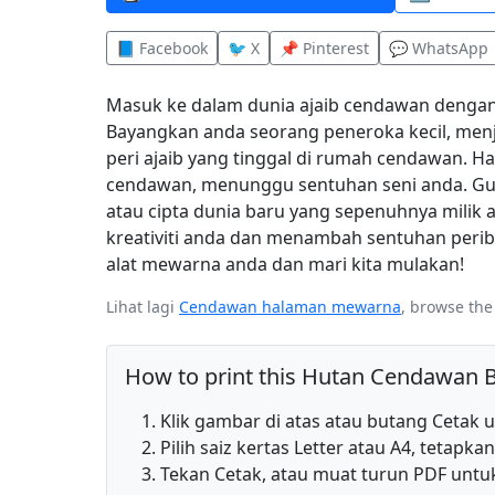
📘 Facebook
🐦 X
📌 Pinterest
💬 WhatsApp
Masuk ke dalam dunia ajaib cendawan deng
Bayangkan anda seorang peneroka kecil, menje
peri ajaib yang tinggal di rumah cendawan. 
cendawan, menunggu sentuhan seni anda. G
atau cipta dunia baru yang sepenuhnya milik
kreativiti anda dan menambah sentuhan perib
alat mewarna anda dan mari kita mulakan!
Lihat lagi
Cendawan halaman mewarna
, browse the
How to print this Hutan Cendawan
Klik gambar di atas atau butang Ceta
Pilih saiz kertas Letter atau A4, tetapk
Tekan Cetak, atau muat turun PDF untuk