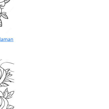
alaman