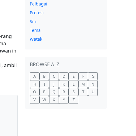
Pelbagai
Profesi
Siri
Tema
orang
Watak
ema
wan ini
BROWSE A–Z
, ambil
A
B
C
D
E
F
G
H
I
J
K
L
M
N
O
P
Q
R
S
T
U
V
W
X
Y
Z