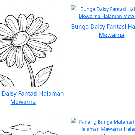
Bunga Daisy Fantasi H
Mewarna
 Daisy Fantasi Halaman
Mewarna