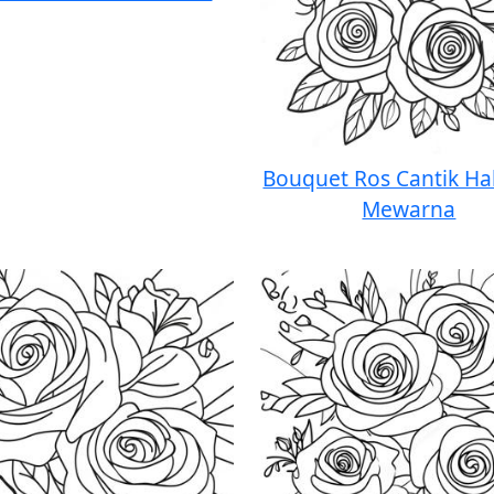
Bouquet Ros Cantik H
Mewarna