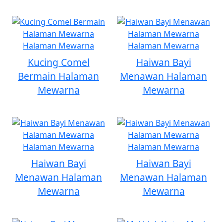
Kucing Comel
Haiwan Bayi
Bermain Halaman
Menawan Halaman
Mewarna
Mewarna
Haiwan Bayi
Haiwan Bayi
Menawan Halaman
Menawan Halaman
Mewarna
Mewarna