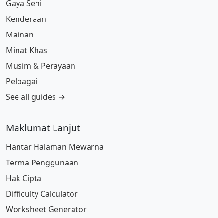
Gaya Seni
Kenderaan
Mainan
Minat Khas
Musim & Perayaan
Pelbagai
See all guides →
Maklumat Lanjut
Hantar Halaman Mewarna
Terma Penggunaan
Hak Cipta
Difficulty Calculator
Worksheet Generator