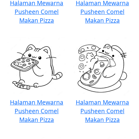
Halaman Mewarna
Halaman Mewarna
Pusheen Comel
Pusheen Comel
Makan Pizza
Makan Pizza
Halaman Mewarna
Halaman Mewarna
Pusheen Comel
Pusheen Comel
Makan Pizza
Makan Pizza