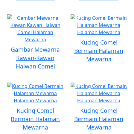
Kucing Comel
Gambar Mewarna
Bermain Halaman
Kawan-Kawan
Mewarna
Haiwan Comel
Kucing Comel
Kucing Comel
Bermain Halaman
Bermain Halaman
Mewarna
Mewarna