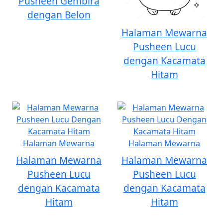
Pusheen Gembira
dengan Belon
Halaman Mewarna
Pusheen Lucu
dengan Kacamata
Hitam
Halaman Mewarna
Halaman Mewarna
Pusheen Lucu
Pusheen Lucu
dengan Kacamata
dengan Kacamata
Hitam
Hitam