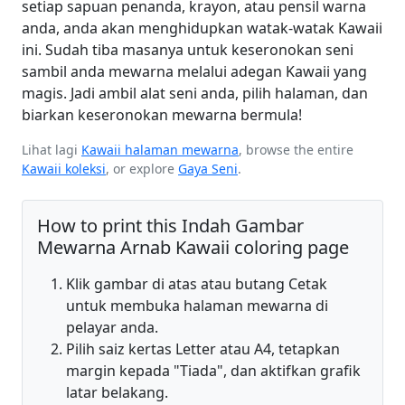
setiap sapuan penanda, krayon, atau pensil warna
anda, anda akan menghidupkan watak-watak Kawaii
ini. Sudah tiba masanya untuk keseronokan seni
sambil anda mewarna melalui adegan Kawaii yang
magis. Jadi ambil alat seni anda, pilih halaman, dan
biarkan keseronokan mewarna bermula!
Lihat lagi
Kawaii halaman mewarna
, browse the entire
Kawaii koleksi
, or explore
Gaya Seni
.
How to print this Indah Gambar
Mewarna Arnab Kawaii coloring page
Klik gambar di atas atau butang Cetak
untuk membuka halaman mewarna di
pelayar anda.
Pilih saiz kertas Letter atau A4, tetapkan
margin kepada "Tiada", dan aktifkan grafik
latar belakang.