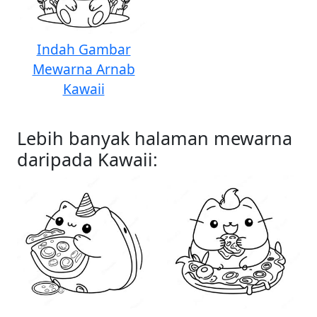
Indah Gambar
Mewarna Arnab
Kawaii
Lebih banyak halaman mewarna
daripada Kawaii: