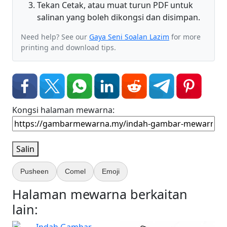
Tekan Cetak, atau muat turun PDF untuk
salinan yang boleh dikongsi dan disimpan.
Need help? See our
Gaya Seni Soalan Lazim
for more
printing and download tips.
Kongsi halaman mewarna:
Salin
Pusheen
Comel
Emoji
Halaman mewarna berkaitan
lain: