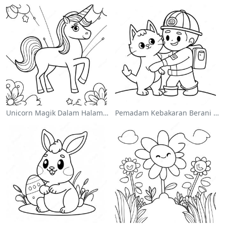
Unicorn Magik Dalam Halaman Mewarna Pelangi
Pemadam Kebakaran Berani Menyelamatkan Kucing Mewarna