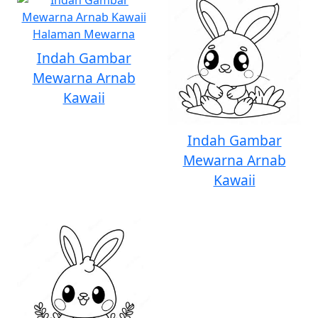
Indah Gambar
Mewarna Arnab
Kawaii
Indah Gambar
Mewarna Arnab
Kawaii