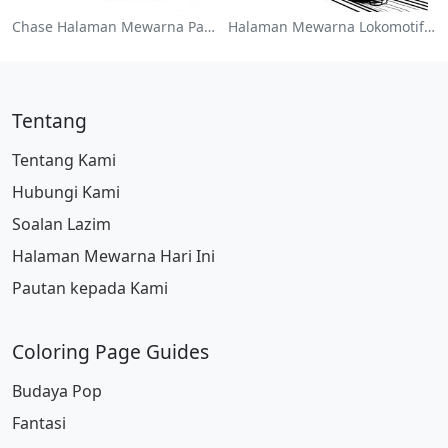
Chase Halaman Mewarna Paw Patrol
Halaman Mewarna Lokomotif Kereta Api Berwarna-Warni
Tentang
Tentang Kami
Hubungi Kami
Soalan Lazim
Halaman Mewarna Hari Ini
Pautan kepada Kami
Coloring Page Guides
Budaya Pop
Fantasi