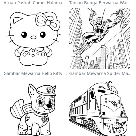
Arnab Paskah Comel Halaman Mewarna
Taman Bunga Berwarna-Warni Halaman Mewarna
Gambar Mewarna Hello Kitty Comel Dengan Pita
Gambar Mewarna Spider Man Melompat Melalui Bandar