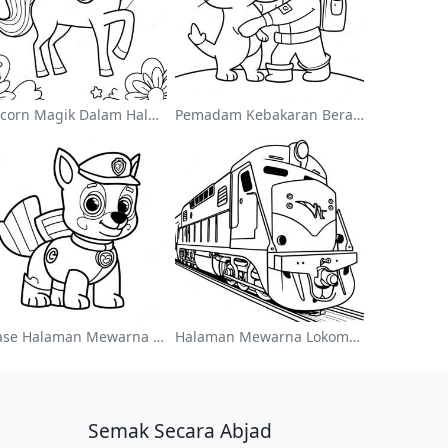
Unicorn Magik Dalam Halaman Mewarna Pelangi
Pemadam Kebakaran Berani Menyelamatkan Kucing Mewarna
Chase Halaman Mewarna Paw Patrol
Halaman Mewarna Lokomotif Kereta Api Berwarna-Warni
Semak Secara Abjad