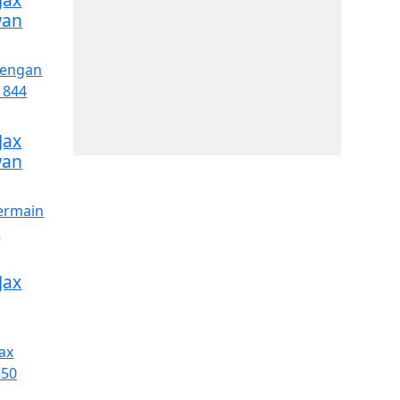
wan
Jax
wan
Jax