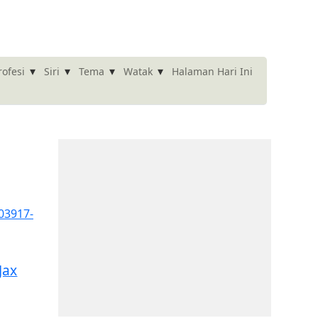
▾
▾
▾
▾
Halaman Hari Ini
rofesi
Siri
Tema
Watak
Jax