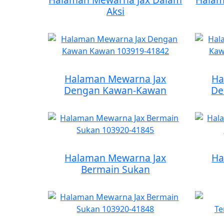
Aksi
Halaman Mewarna Jax
Ha
Dengan Kawan-Kawan
De
Halaman Mewarna Jax
Ha
Bermain Sukan