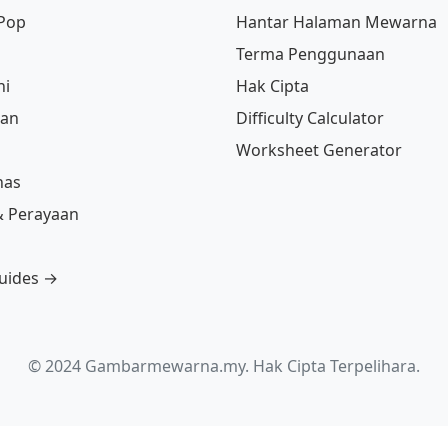
Pop
Hantar Halaman Mewarna
Terma Penggunaan
ni
Hak Cipta
aan
Difficulty Calculator
Worksheet Generator
has
 Perayaan
i
guides →
© 2024 Gambarmewarna.my. Hak Cipta Terpelihara.