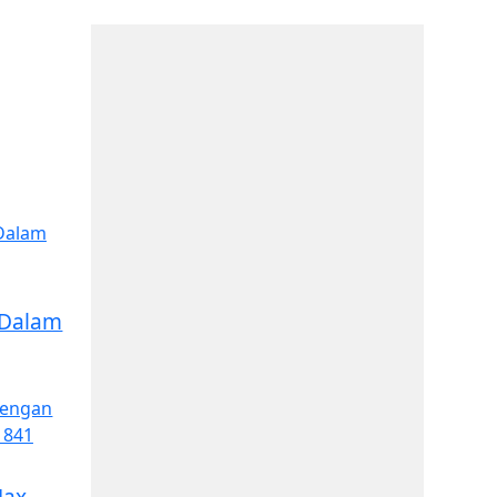
 Dalam
Jax