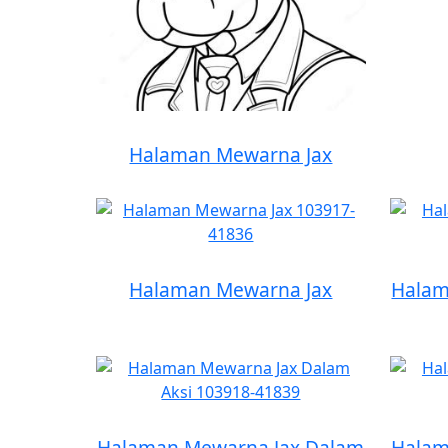
Halaman Mewarna Jax
Halaman Mewarna Jax
Halam
Halaman Mewarna Jax Dalam
Halam