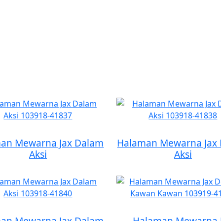
an Mewarna Jax Dalam
Halaman Mewarna Jax
Aksi
Aksi
an Mewarna Jax Dalam
Halaman Mewarna 