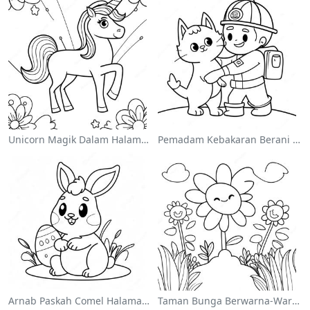
Unicorn Magik Dalam Halaman Mewarna Pelangi
Pemadam Kebakaran Berani Menyelamatkan Kucing Mewarna
Arnab Paskah Comel Halaman Mewarna
Taman Bunga Berwarna-Warni Halaman Mewarna