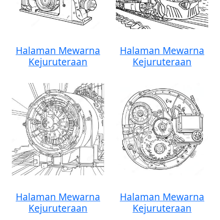
Halaman Mewarna
Halaman Mewarna
Kejuruteraan
Kejuruteraan
Halaman Mewarna
Halaman Mewarna
Kejuruteraan
Kejuruteraan