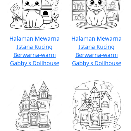
Halaman Mewarna
Halaman Mewarna
Istana Kucing
Istana Kucing
Berwarna-warni
Berwarna-warni
Gabby's Dollhouse
Gabby's Dollhouse