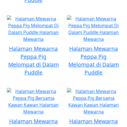
Halaman Mewarna
Halaman Mewarna
Peppa Pig
Peppa Pig
Melompat di Dalam
Melompat di Dalam
Puddle
Puddle
Halaman Mewarna
Halaman Mewarna