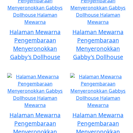
Halaman Mewarna
Halaman Mewarna
Pengembaraan
Pengembaraan
Menyeronokkan
Menyeronokkan
Gabby's Dollhouse
Gabby's Dollhouse
Halaman Mewarna
Halaman Mewarna
Pengembaraan
Pengembaraan
Menyeronokkan
Menyeronokkan