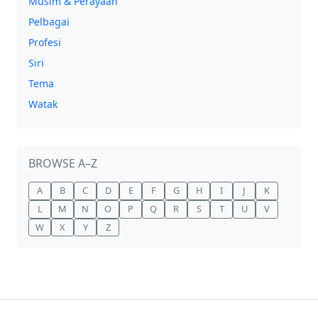
Musim & Perayaan
Pelbagai
Profesi
Siri
Tema
Watak
BROWSE A–Z
A
B
C
D
E
F
G
H
I
J
K
L
M
N
O
P
Q
R
S
T
U
V
W
X
Y
Z