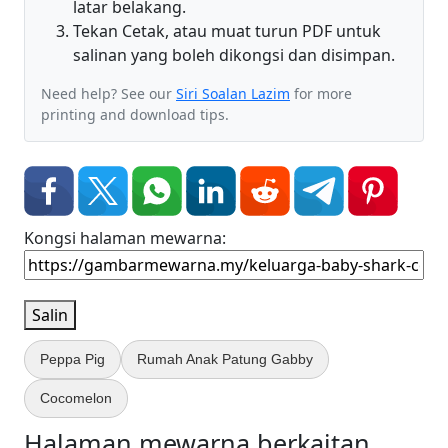
latar belakang.
Tekan Cetak, atau muat turun PDF untuk
salinan yang boleh dikongsi dan disimpan.
Need help? See our
Siri Soalan Lazim
for more
printing and download tips.
Kongsi halaman mewarna:
Salin
Peppa Pig
Rumah Anak Patung Gabby
Cocomelon
Halaman mewarna berkaitan