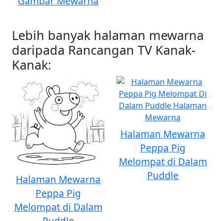
Gambar Mewarna
Lebih banyak halaman mewarna
daripada Rancangan TV Kanak-
Kanak:
Halaman Mewarna
Peppa Pig
Melompat di Dalam
Puddle
Halaman Mewarna
Peppa Pig
Melompat di Dalam
Puddle