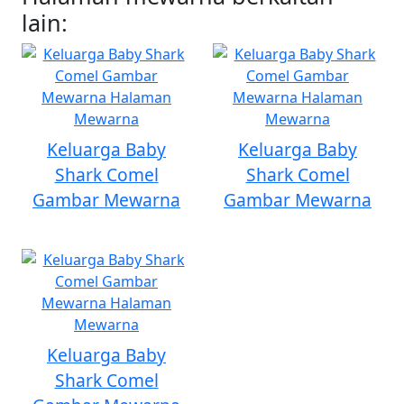
lain:
Keluarga Baby
Keluarga Baby
Shark Comel
Shark Comel
Gambar Mewarna
Gambar Mewarna
Keluarga Baby
Shark Comel