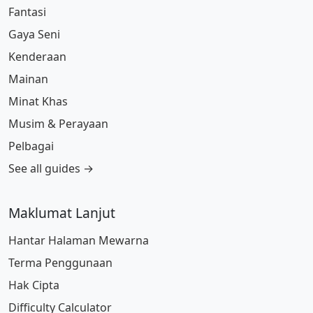
Fantasi
Gaya Seni
Kenderaan
Mainan
Minat Khas
Musim & Perayaan
Pelbagai
See all guides →
Maklumat Lanjut
Hantar Halaman Mewarna
Terma Penggunaan
Hak Cipta
Difficulty Calculator