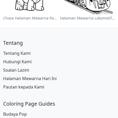
Chase Halaman Mewarna Paw Patrol
Halaman Mewarna Lokomotif Kereta Api Berwarna-Warni
Tentang
Tentang Kami
Hubungi Kami
Soalan Lazim
Halaman Mewarna Hari Ini
Pautan kepada Kami
Coloring Page Guides
Budaya Pop