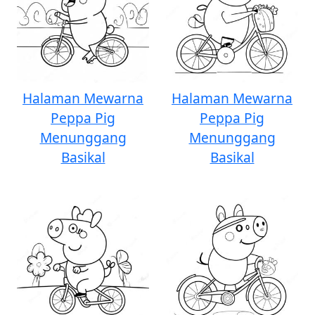
Halaman Mewarna
Halaman Mewarna
Peppa Pig
Peppa Pig
Menunggang
Menunggang
Basikal
Basikal