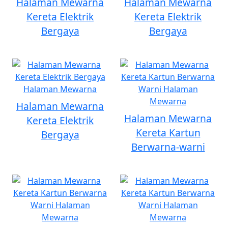
Halaman Mewarna
Halaman Mewarna
Kereta Elektrik
Kereta Elektrik
Bergaya
Bergaya
Halaman Mewarna
Halaman Mewarna
Kereta Elektrik
Kereta Kartun
Bergaya
Berwarna-warni