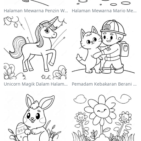
Halaman Mewarna Penzin Wwe Melompat Ke Atas Lawan
Halaman Mewarna Mario Melompat Atas Goombas
Unicorn Magik Dalam Halaman Mewarna Pelangi
Pemadam Kebakaran Berani Menyelamatkan Kucing Mewarna