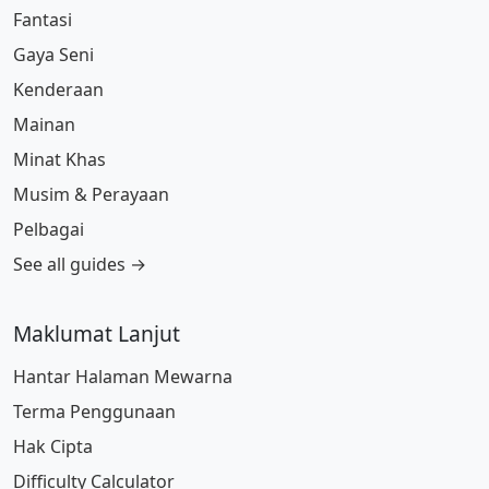
Fantasi
Gaya Seni
Kenderaan
Mainan
Minat Khas
Musim & Perayaan
Pelbagai
See all guides →
Maklumat Lanjut
Hantar Halaman Mewarna
Terma Penggunaan
Hak Cipta
Difficulty Calculator