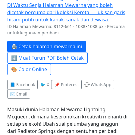
ID Halaman Mewarna: 8112-661 · 1088×1088 px · Percuma
untuk kegunaan peribadi
🖨️ Cetak halaman mewarna ini
⬇️ Muat Turun PDF Boleh Cetak
🎨 Color Online
📘 Facebook
🐦 X
📌 Pinterest
💬 WhatsApp
✉️ Email
Masuki dunia Halaman Mewarna Lightning
Mcqueen, di mana keseronokan kreativiti menanti di
setiap selekoh! Ubah suai pelumba yang anggun
dari Radiator Springs dengan sentuhan peribadi