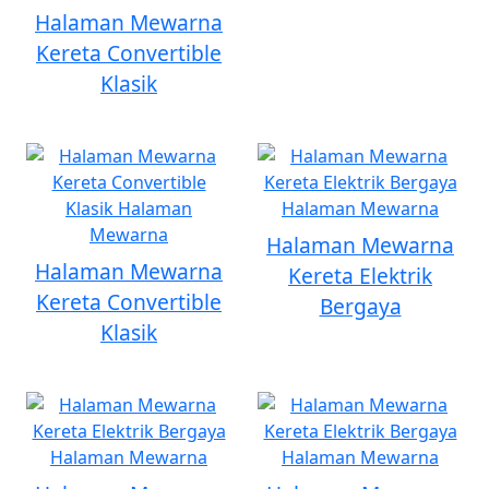
Halaman Mewarna
Kereta Convertible
Klasik
Halaman Mewarna
Halaman Mewarna
Kereta Elektrik
Kereta Convertible
Bergaya
Klasik