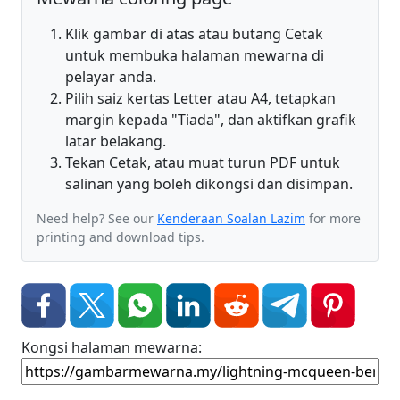
Klik gambar di atas atau butang Cetak
untuk membuka halaman mewarna di
pelayar anda.
Pilih saiz kertas Letter atau A4, tetapkan
margin kepada "Tiada", dan aktifkan grafik
latar belakang.
Tekan Cetak, atau muat turun PDF untuk
salinan yang boleh dikongsi dan disimpan.
Need help? See our
Kenderaan Soalan Lazim
for more
printing and download tips.
Kongsi halaman mewarna: