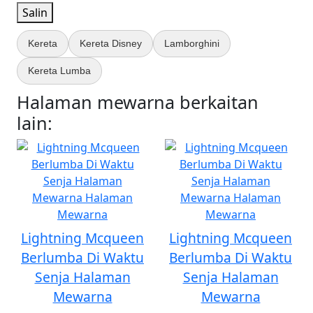
Salin
Kereta
Kereta Disney
Lamborghini
Kereta Lumba
Halaman mewarna berkaitan
lain:
Lightning Mcqueen
Lightning Mcqueen
Berlumba Di Waktu
Berlumba Di Waktu
Senja Halaman
Senja Halaman
Mewarna
Mewarna