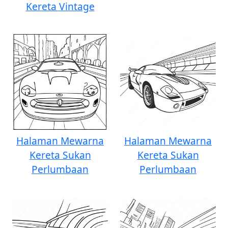
Kereta Vintage
Halaman Mewarna
Halaman Mewarna
Kereta Sukan
Kereta Sukan
Perlumbaan
Perlumbaan