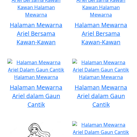
Halaman Mewarna
Halaman Mewarna
Ariel Bersama
Ariel Bersama
Kawan-Kawan
Kawan-Kawan
Halaman Mewarna
Halaman Mewarna
Ariel dalam Gaun
Ariel dalam Gaun
Cantik
Cantik