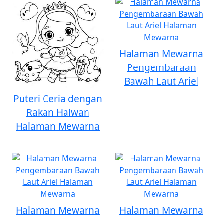
Halaman Mewarna
Pengembaraan
Bawah Laut Ariel
Puteri Ceria dengan
Rakan Haiwan
Halaman Mewarna
Halaman Mewarna
Halaman Mewarna