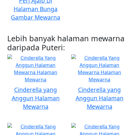
Peri Ajaib Di
Halaman Bunga
Gambar Mewarna
Lebih banyak halaman mewarna
daripada Puteri:
Cinderella yang
Cinderella yang
Anggun Halaman
Anggun Halaman
Mewarna
Mewarna