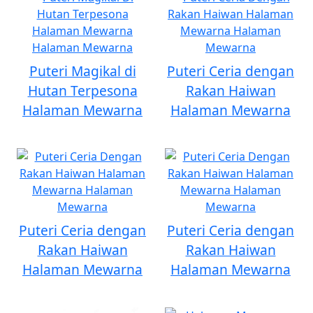
Puteri Magikal di
Puteri Ceria dengan
Hutan Terpesona
Rakan Haiwan
Halaman Mewarna
Halaman Mewarna
Puteri Ceria dengan
Puteri Ceria dengan
Rakan Haiwan
Rakan Haiwan
Halaman Mewarna
Halaman Mewarna