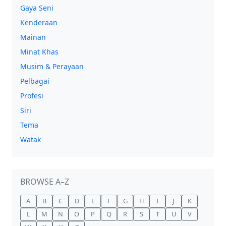
Gaya Seni
Kenderaan
Mainan
Minat Khas
Musim & Perayaan
Pelbagai
Profesi
Siri
Tema
Watak
BROWSE A–Z
A
B
C
D
E
F
G
H
I
J
K
L
M
N
O
P
Q
R
S
T
U
V