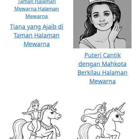
Tiana yang Ajaib di
Taman Halaman
Mewarna
Puteri Cantik
dengan Mahkota
Berkilau Halaman
Mewarna