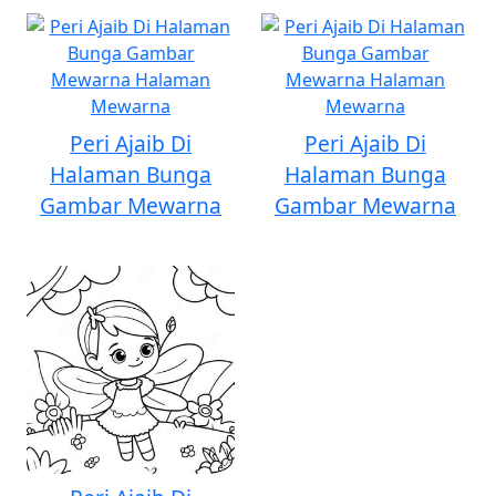
Peri Ajaib Di
Peri Ajaib Di
Halaman Bunga
Halaman Bunga
Gambar Mewarna
Gambar Mewarna