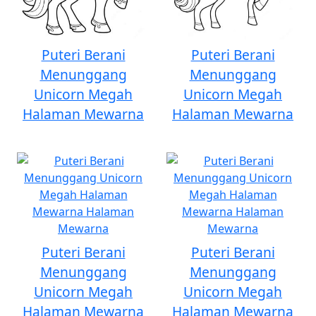
Puteri Berani
Puteri Berani
Menunggang
Menunggang
Unicorn Megah
Unicorn Megah
Halaman Mewarna
Halaman Mewarna
Puteri Berani
Puteri Berani
Menunggang
Menunggang
Unicorn Megah
Unicorn Megah
Halaman Mewarna
Halaman Mewarna