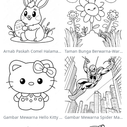
Arnab Paskah Comel Halaman Mewarna
Taman Bunga Berwarna-Warni Halaman Mewarna
Gambar Mewarna Hello Kitty Comel Dengan Pita
Gambar Mewarna Spider Man Melompat Melalui Bandar