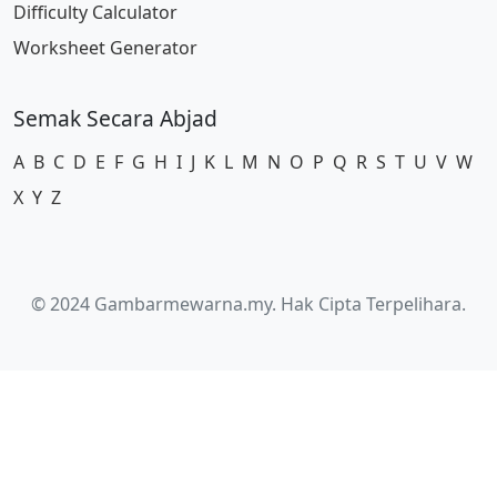
Difficulty Calculator
Worksheet Generator
Semak Secara Abjad
A
B
C
D
E
F
G
H
I
J
K
L
M
N
O
P
Q
R
S
T
U
V
W
X
Y
Z
© 2024 Gambarmewarna.my. Hak Cipta Terpelihara.