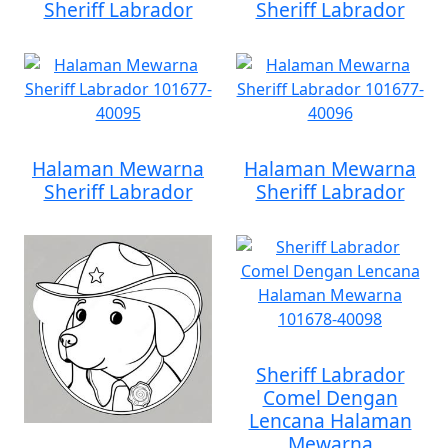
Sheriff Labrador
Sheriff Labrador
Halaman Mewarna
Halaman Mewarna
Sheriff Labrador
Sheriff Labrador
Sheriff Labrador
Comel Dengan
Lencana Halaman
Mewarna