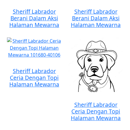
Sheriff Labrador
Sheriff Labrador
Berani Dalam Aksi
Berani Dalam Aksi
Halaman Mewarna
Halaman Mewarna
Sheriff Labrador
Ceria Dengan Topi
Halaman Mewarna
Sheriff Labrador
Ceria Dengan Topi
Halaman Mewarna