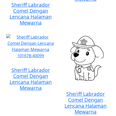
Sheriff Labrador
Comel Dengan
Lencana Halaman
Mewarna
Sheriff Labrador
Comel Dengan
Lencana Halaman
Mewarna
Sheriff Labrador
Comel Dengan
Lencana Halaman
Mewarna