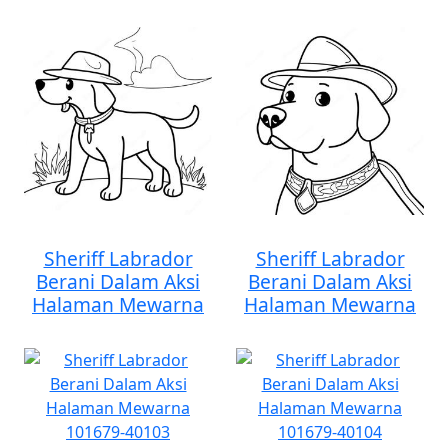
Sheriff Labrador
Sheriff Labrador
Berani Dalam Aksi
Berani Dalam Aksi
Halaman Mewarna
Halaman Mewarna