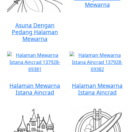
Mewarna
Asuna Dengan
Pedang Halaman
Mewarna
Halaman Mewarna
Halaman Mewarna
Istana Aincrad
Istana Aincrad