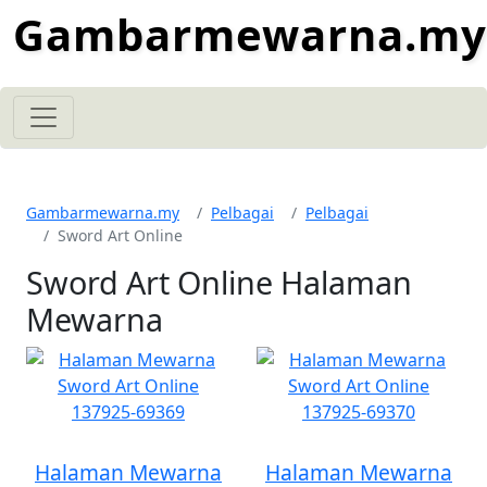
Gambarmewarna.my
Gambarmewarna.my
Pelbagai
Pelbagai
Sword Art Online
Sword Art Online Halaman
Mewarna
Halaman Mewarna
Halaman Mewarna