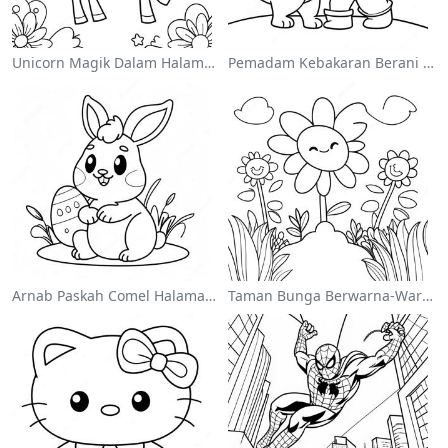
Unicorn Magik Dalam Halaman Mewarna Pelangi
Pemadam Kebakaran Berani Menyelamatkan Kucing Mewarna
Arnab Paskah Comel Halaman Mewarna
Taman Bunga Berwarna-Warni Halaman Mewarna