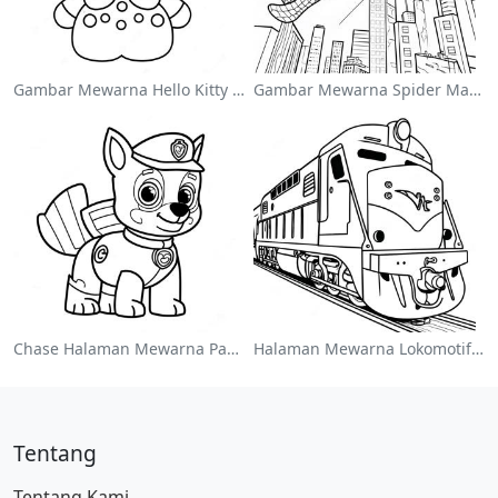
Gambar Mewarna Hello Kitty Comel Dengan Pita
Gambar Mewarna Spider Man Melompat Melalui Bandar
Chase Halaman Mewarna Paw Patrol
Halaman Mewarna Lokomotif Kereta Api Berwarna-Warni
Tentang
Tentang Kami