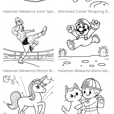
Halaman Mewarna Sonic Speedster
Astronaut Comel Terapung Di Angkasa Halaman Mewarna
Halaman Mewarna Penzin Wwe Melompat Ke Atas Lawan
Halaman Mewarna Mario Melompat Atas Goombas