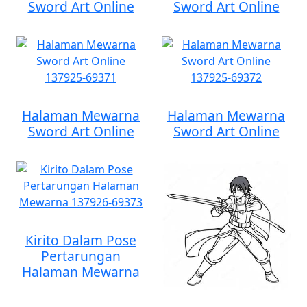
Sword Art Online
Sword Art Online
Halaman Mewarna
Halaman Mewarna
Sword Art Online
Sword Art Online
Kirito Dalam Pose
Pertarungan
Halaman Mewarna