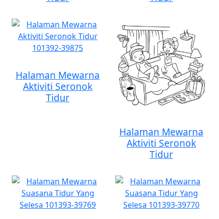
Halaman Mewarna
Aktiviti Seronok
Tidur
Halaman Mewarna
Aktiviti Seronok
Tidur