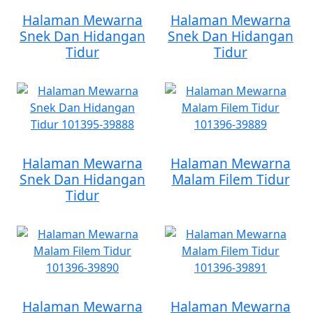
Halaman Mewarna
Halaman Mewarna
Snek Dan Hidangan
Snek Dan Hidangan
Tidur
Tidur
Halaman Mewarna
Halaman Mewarna
Snek Dan Hidangan
Malam Filem Tidur
Tidur
Halaman Mewarna
Halaman Mewarna