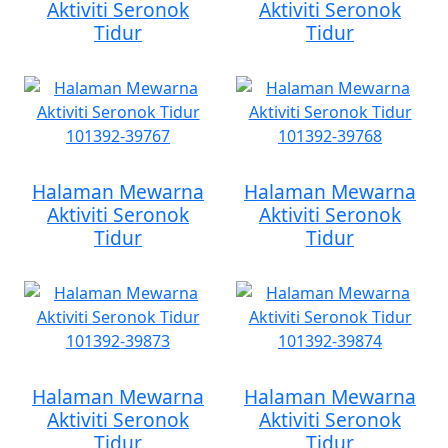
Aktiviti Seronok
Aktiviti Seronok
Tidur
Tidur
Halaman Mewarna
Halaman Mewarna
Aktiviti Seronok
Aktiviti Seronok
Tidur
Tidur
Halaman Mewarna
Halaman Mewarna
Aktiviti Seronok
Aktiviti Seronok
Tidur
Tidur