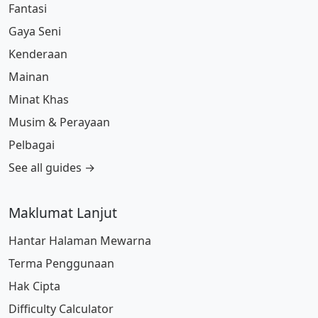
Fantasi
Gaya Seni
Kenderaan
Mainan
Minat Khas
Musim & Perayaan
Pelbagai
See all guides →
Maklumat Lanjut
Hantar Halaman Mewarna
Terma Penggunaan
Hak Cipta
Difficulty Calculator