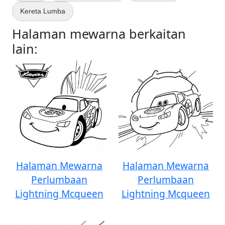
Kereta Lumba
Halaman mewarna berkaitan
lain:
Halaman Mewarna
Halaman Mewarna
Perlumbaan
Perlumbaan
Lightning Mcqueen
Lightning Mcqueen