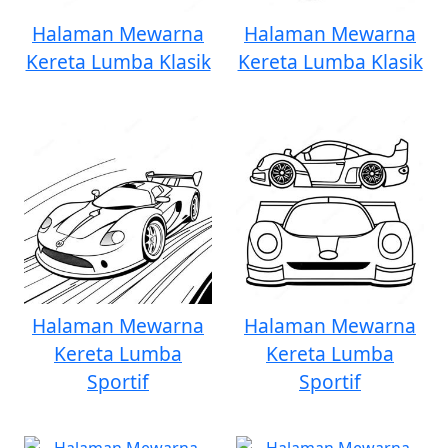
Halaman Mewarna
Halaman Mewarna
Kereta Lumba Klasik
Kereta Lumba Klasik
Halaman Mewarna
Halaman Mewarna
Kereta Lumba
Kereta Lumba
Sportif
Sportif