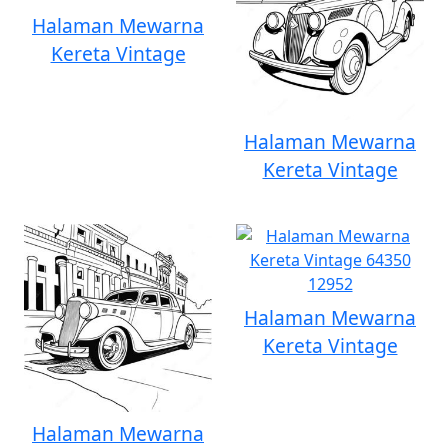
Halaman Mewarna
Kereta Vintage
Halaman Mewarna
Kereta Vintage
Halaman Mewarna
Kereta Vintage
Halaman Mewarna