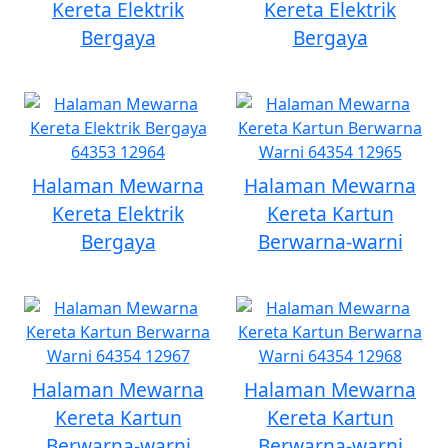
Kereta Elektrik
Kereta Elektrik
Bergaya
Bergaya
Halaman Mewarna
Halaman Mewarna
Kereta Elektrik
Kereta Kartun
Bergaya
Berwarna-warni
Halaman Mewarna
Halaman Mewarna
Kereta Kartun
Kereta Kartun
Berwarna-warni
Berwarna-warni