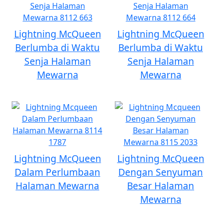
Lightning McQueen
Lightning McQueen
Berlumba di Waktu
Berlumba di Waktu
Senja Halaman
Senja Halaman
Mewarna
Mewarna
Lightning McQueen
Lightning McQueen
Dalam Perlumbaan
Dengan Senyuman
Halaman Mewarna
Besar Halaman
Mewarna