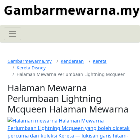
Gambarmewarna.my
Gambarmewarna.my
Kenderaan
Kereta
Kereta Disney
Halaman Mewarna Perlumbaan Lightning Mcqueen
Halaman Mewarna
Perlumbaan Lightning
Mcqueen Halaman Mewarna