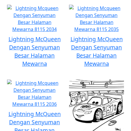
Lightning McQueen
Lightning McQueen
Dengan Senyuman
Dengan Senyuman
Besar Halaman
Besar Halaman
Mewarna
Mewarna
Lightning McQueen
Dengan Senyuman
Besar Halaman