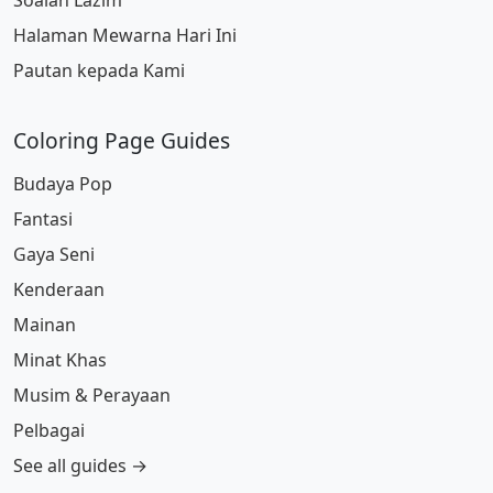
Soalan Lazim
Halaman Mewarna Hari Ini
Pautan kepada Kami
Coloring Page Guides
Budaya Pop
Fantasi
Gaya Seni
Kenderaan
Mainan
Minat Khas
Musim & Perayaan
Pelbagai
See all guides →