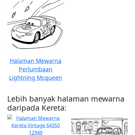
Halaman Mewarna
Perlumbaan
Lightning Mcqueen
Lebih banyak halaman mewarna
daripada Kereta: