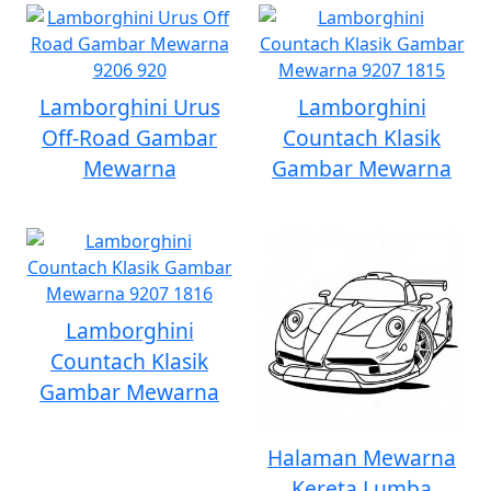
Lamborghini Urus
Lamborghini
Off-Road Gambar
Countach Klasik
Mewarna
Gambar Mewarna
Lamborghini
Countach Klasik
Gambar Mewarna
Halaman Mewarna
Kereta Lumba