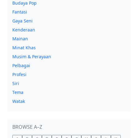
Budaya Pop
Fantasi
Gaya Seni
Kenderaan
Mainan
Minat Khas
Musim & Perayaan
Pelbagai
Profesi
Siri
Tema
Watak
BROWSE A–Z