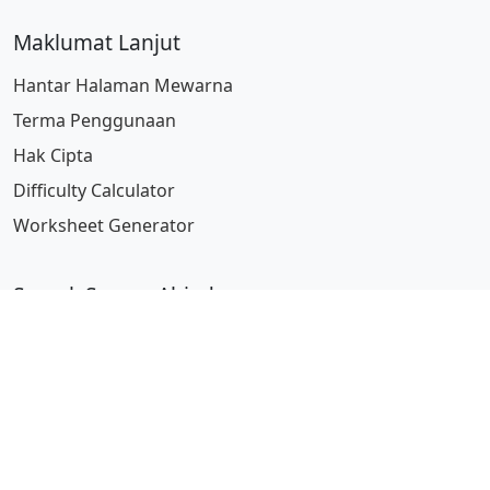
Maklumat Lanjut
Hantar Halaman Mewarna
Terma Penggunaan
Hak Cipta
Difficulty Calculator
Worksheet Generator
Semak Secara Abjad
A
B
C
D
E
F
G
H
I
J
K
L
M
N
O
P
Q
R
S
T
U
V
W
X
Y
Z
© 2024 Gambarmewarna.my. Hak Cipta Terpelihara.